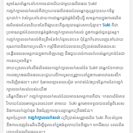
សូមណែនាំអ្នកទៅរកភាពជោគជ័យជាមួយផលិតផល Suki!
កញ្ចក់ក្បាលលក់សល់គឺជាប្រភេទផលិតផលដែលអ្នកគួរត្រូវបានយកចិត្ត
ទុកដាក់។ វាសំបូរទៅដោយការជាអ្នកផ្គត់ផ្គង់ដ៏ស៊ីហ្ស៊ី សមត្ថភាពក្នុងការផលិត
ផលិតផលដែលនិយមនៃទីផ្សារនេះគឺគួរឲ្យបានឆូវសោបប៉ុន្មាន។
Suki
គឺជា
ប្រមាណខ្ពស់ដែលបានផ្គត់ផ្គង់កញ្ចក់ក្បាលលក់សល់ ក្នុងការផ្ដល់ជូននូវអត្ថ។
កញ្ចក់ក្បាលលក់សល់មិនត្រឹមតែទំហំតូចនោះទេ ប៉ុន្តែវាក៏ពោរពេញទៅដោយ
គុណភាពនិងភាពប្រសើរ។ កម្មវិធីនានាដែលបានប្រើប្រាស់ផលិតផលនេះ
បង្កើនផលសមត្ថភាពក្នុងការទិញចេញ នឹងជួយដល់ការលក់របស់អ្នកគ្រាន់តែជា
ការសម្រេចចិត្ត។
ចាយច្រេលទៅលើផលិតផលកញ្ចក់ក្បាលលក់សល់នៃ Suki! ជាអ្នកចែកចាយ
ការចងក្រងផលិតផលនេះជួយលើការបួសបញ្ញ្រាបនៅក្នុងការអាចដានសសឹក
ការទិញិតផល។ តោះ! កុំអាចពន្យាពេលទៀត មកវាស់វែងប្រសិទ្ធភាពនៃកញ្ចក់
ក្បាលលក់សល់របស់យើង!
តើអ្នកដឹងទេ? កញ្ចក់ក្បាលលក់សល់ដែលមានសមត្ថភាពគឺជាោកសារព័ត៌មាន
រីករាយដែលអាចប្ដូរពេលវេលា! តាមរយៈ Suki អ្នកអាចទទួលបានតម្លៃពិសេស
និងការលក់ល្អបំផុត និងជំរុញការចុះឈ្មោះអ្នកប្រើផងដែរ។
សូមកុំភ្លេចថា
កញ្ចក់ក្បាលលក់សល់
ប្រើប្រាស់សញ្ញាផលិត Suki គឺយល់ព្រម
នឹងការចេញដំណើរដើម្បីចូលទៅក្នុងធំទូលាយនៃទីផ្សារ។ មកដឹងរយៈពេលពិត
ប្រាកដនៃផលិតផលនេះ។