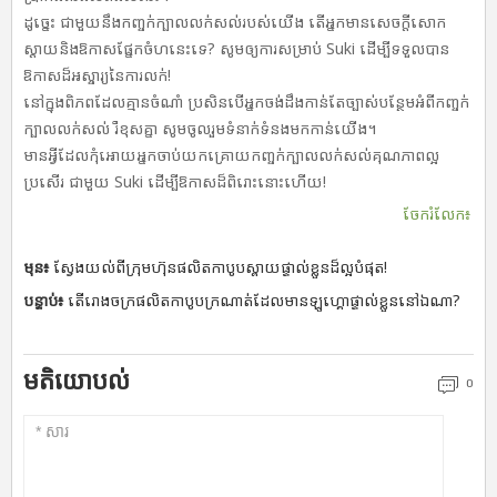
ដូច្នេះ ជាមួយនឹងកញ្ចក់ក្បាលលក់សល់របស់យើង តើអ្នកមានសេចក្តីសោក
ស្តាយនិងឱកាសផ្នែកចំហនេះទេ? សូមឲ្យការសម្រាប់ Suki ដើម្បីទទួលបាន
ឱកាសដ៏អស្ចារ្យនៃការលក់!
នៅក្នុងពិភពដែលគ្មានចំណាំ ប្រសិនបើអ្នកចង់ដឹងកាន់តែច្បាស់បន្ថែមអំពីកញ្ចក់
ក្បាលលក់សល់ រឺខុសគ្នា សូមចូលរួមទំនាក់ទំនងមកកាន់យើង។
មានអ្វីដែលកុំអោយអ្នកចាប់យកគ្រោយកញ្ចក់ក្បាលលក់សល់គុណភាពល្អ
ប្រសើរ ជាមួយ Suki ដើម្បីឱកាសដ៏ពិរោះនោះហើយ!
ចែករំលែក៖
មុន៖
ស្វែងយល់ពីក្រុមហ៊ុនផលិតកាបូបស្ពាយផ្ទាល់ខ្លួនដ៏ល្អបំផុត!
បន្ទាប់៖
តើរោងចក្រផលិតកាបូបក្រណាត់ដែលមានឡូហ្គោផ្ទាល់ខ្លួននៅឯណា?
មតិយោបល់
០