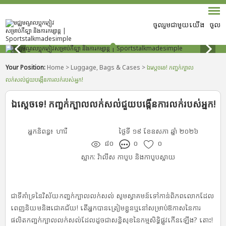
ចូលរួមជាមួយយើង
ចូល
Your Position:
Home
>
Luggage, Bags & Cases
>
ឯស្ដេចទេ! កញ្ចក់ក្បាល
លក់សល់ជួយបង្កើនការលក់របស់អ្នក!
ឯស្ដេចទេ! កញ្ចក់ក្បាលលក់សល់ជួយបង្កើនការលក់របស់អ្នក!
អ្នកនិពន្ធ៖
ហារី
ថ្ងៃទី ១៩ ខែឧសភា ឆ្នាំ ២០២៦
៨០
០
០
វ៉ាលីស កាបូប និង​កាបូប​ស្ពាយ
ស្លាក:
ជាទីគាំទ្រនៃវិស័យកញ្ចក់ក្បាលលក់សល់ សូមស្វាគមន៍ទៅកាន់ពិភពលោកដែល
ពេញនិយមនិងជោគជ័យ! តើអ្នកបានត្រៀមខ្លួនឬនៅសម្រាប់ឱកាសនៃការ
ផលិតកញ្ចក់ក្បាលលក់សល់ដែលដូចជាសន្តិសុខនៃកម្មសិទ្ធិផ្លូវកើនឡើង? តោះ!