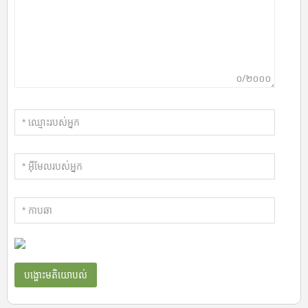
០/២០០០