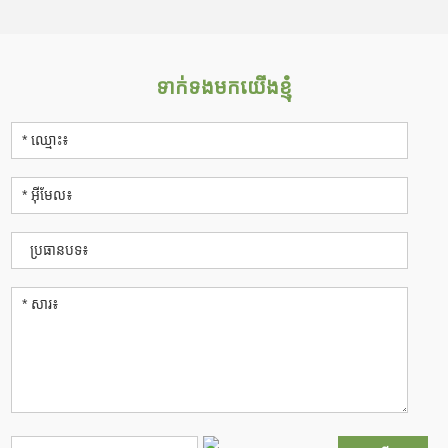
ទាក់ទងមកយើងខ្ញុំ