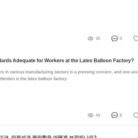
35
0
dards Adequate for Workers at the Latex Balloon Factory?
rs in various manufacturing sectors is a pressing concern, and one ar
tention is the latex balloon factory
43
0
이크, 안전성과 편안함은 어떻게 보장되나요?