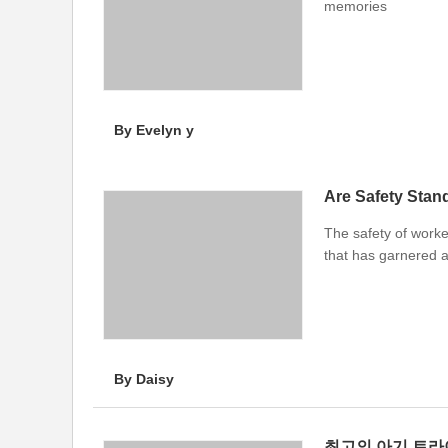
memories
By Evelyn y
Are Safety Stan
The safety of worke
that has garnered at
By Daisy
최고의 아기 트라