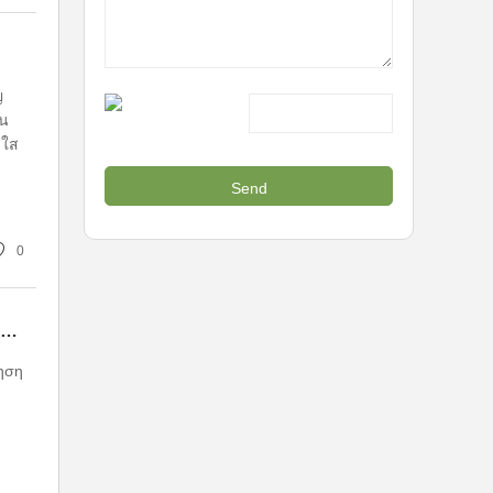
ญ
ูน
ดใส
0
Κάρα Παιδικά Ηλεκτρικά Αυτοκίνητα Mercedes Benz: Ασφάλεια και Διασκέδαση με την Brand ChiSure
τηση