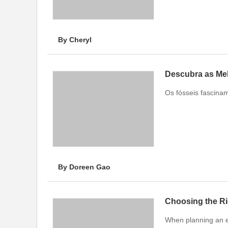
By Cheryl
Descubra as Mel
Os fósseis fascina
By Doreen Gao
Choosing the Ri
When planning an ev