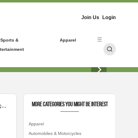
Join Us
Login
Sports &
Apparel
tertainment
More Categories You Might Be Interest
Triciclo Infantil com Pedal: Será Que a Diversão Vale o Risco? As Preocupações em Torno da Segurança e Sustentabilidade nas Brincadeiras das Nossas Crianças!
Apparel
Automobiles & Motorcycles