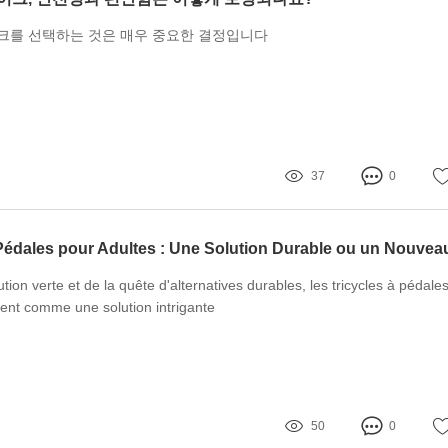
크를 선택하는 것은 매우 중요한 결정입니다
37
0
ution verte et de la quête d'alternatives durables, les tricycles à pédale
ent comme une solution intrigante
50
0