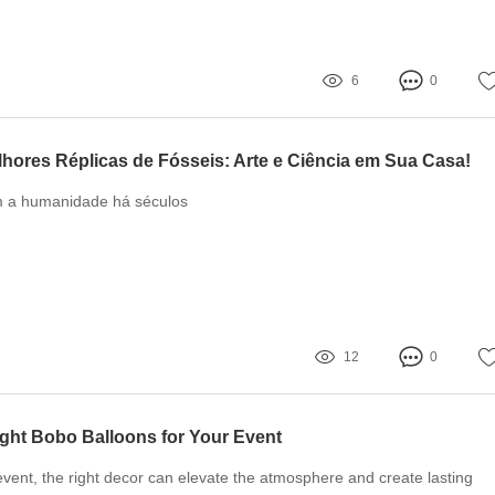
6
0
hores Réplicas de Fósseis: Arte e Ciência em Sua Casa!
m a humanidade há séculos
12
0
ght Bobo Balloons for Your Event
ent, the right decor can elevate the atmosphere and create lasting