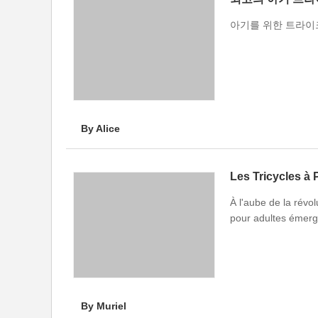
아기를 위한 트라이
By Alice
À l'aube de la révol
pour adultes émerg
By Muriel