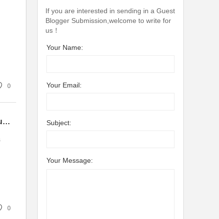
If you are interested in sending in a Guest
Blogger Submission,welcome to write for
us！
Your Name:
Your Email:
0
Les Tricycles à Pédales pour Adultes : Une Solution Durable ou un Nouveau Fardeau pour nos Chaînes de Transport ?
Subject:
s
Your Message:
0