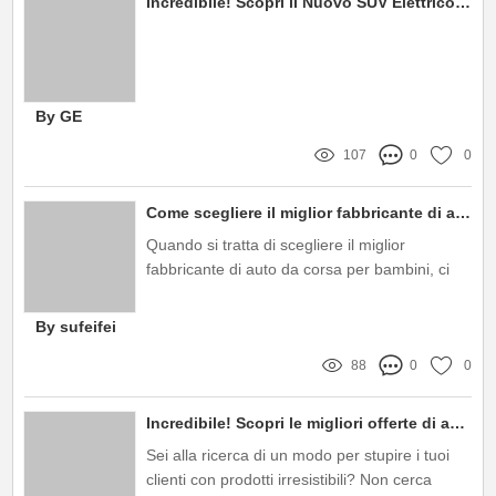
Incredibile! Scopri il Nuovo SUV Elettrico Giocattolo per Bambini!
By GE
107
0
0
Come scegliere il miglior fabbricante di auto da corsa per bambini?
Quando si tratta di scegliere il miglior
fabbricante di auto da corsa per bambini, ci
sono molte opzioni disponibili sul mercato
By sufeifei
88
0
0
Incredibile! Scopri le migliori offerte di autos giocattolo all'ingrosso!
Sei alla ricerca di un modo per stupire i tuoi
clienti con prodotti irresistibili? Non cerca