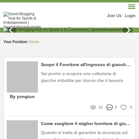
Join Us
Login
Your Position:
Home
Scopri il Fornitore all'ingrosso di giacche imbottite per donna!
Sei pronto a scoprire una collezione di
giacche imbottite per donna che ti lascerà
senza parole? Siamo Yiteng Uniform, il tuo
fornitore all'ingrosso di giacche imbottite per
By yongtuo
donna, e siamo here per offrirti il meglio del
16
0
0
settore
Come scegliere il miglior fornitore di giubbotti di sicurezza?
Quando si tratta di garantire la sicurezza sul