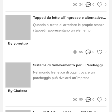
24
0
0
Tappeti da letto all'ingrosso e alternative convenienti
Quando si tratta di arredare le proprie stanze,
i tappeti rappresentano un elemento
fondamentale per creare ambienti accoglienti
e stilosi
By yongtuo
55
0
0
Sistema di Sollevamento per il Parcheggio Auto: La Soluzione Ideale per Spazi Ridotti
Nel mondo frenetico di oggi, trovare un
parcheggio può rivelarsi un’impresa
complicata, soprattutto nei centri urbani
By Clarissa
80
0
0