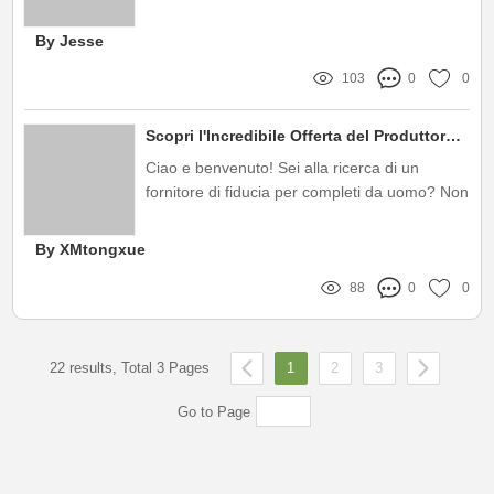
oltre! Il nostro assortimento di autos giocattolo
all'ingrosso è esattamente ciò di cui hai
By Jesse
bisogno per portare la tua attività a un livello
103
0
0
superiore
Scopri l'Incredibile Offerta del Produttore all'ingrosso di completi da uomo!
Ciao e benvenuto! Sei alla ricerca di un
fornitore di fiducia per completi da uomo? Non
cercare oltre! Come Produttore all'ingrosso di
completi da uomo, siamo qui per offrirti una
By XMtongxue
gamma straordinaria di prodotti
88
0
0
all'avanguardia che non solo soddisfano, ma
superano le aspettative dei nostri clienti
22 results, Total 3 Pages
1
2
3
Go to Page