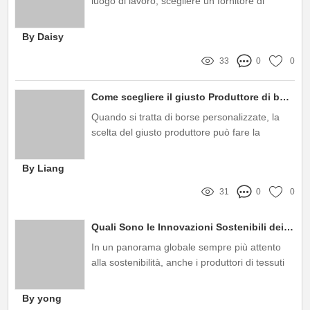
luogo di lavoro, scegliere un fornitore di
giubbotti di sicurezza adeguato è
fondamentale
By Daisy
33
0
0
Come scegliere il giusto Produttore di borse personalizzate per le tue esigenze?
Quando si tratta di borse personalizzate, la
scelta del giusto produttore può fare la
differenza tra un prodotto mediocre e uno
straordinario
By Liang
31
0
0
Quali Sono le Innovazioni Sostenibili dei Produttori di Tessuti per Tende in Italia: Risposte alle Preoccupazioni Ambientali e a un Mercato in Evoluzione?
In un panorama globale sempre più attento
alla sostenibilità, anche i produttori di tessuti
per tende in Italia stanno rispondendo alle
preoccupazioni ambientali e alle nuove
By yong
esigenze del mercato