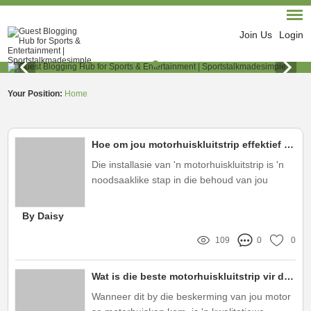
Join Us
Login
Your Position:
Home
Hoe om jou motorhuiskluitstrip effektief te installeer en probleme te vermy?
Die installasie van 'n motorhuiskluitstrip is 'n
noodsaaklike stap in die behoud van jou
voertuig se integriteit
By Daisy
109
0
0
Wat is die beste motorhuiskluitstrip vir doeltreffende beskerming?
Wanneer dit by die beskerming van jou motor