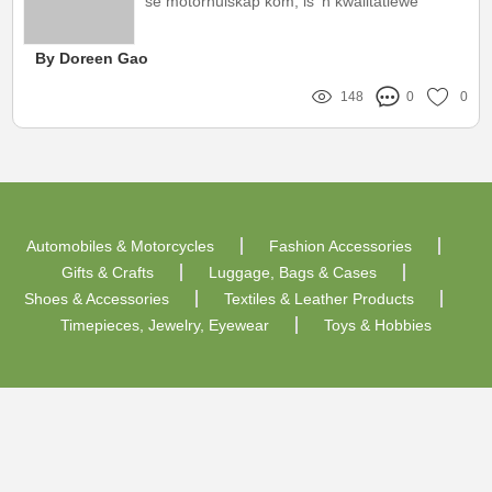
se motorhuiskap kom, is 'n kwalitatiewe
motorhuiskluitstrip 'n noodsaaklike komponent
By Doreen Gao
148
0
0
Automobiles & Motorcycles
Fashion Accessories
Gifts & Crafts
Luggage, Bags & Cases
Shoes & Accessories
Textiles & Leather Products
Timepieces, Jewelry, Eyewear
Toys & Hobbies